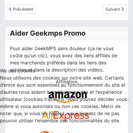
Article précédent : Warm-up for single days :D, échauffement po
Article suivan
Précédent
Suivant
Aider Geekmps Promo
Pour aider GeekMPS sans douleur (ça ne vous
coûte qu'un clic), vous avez des liens affiliés de
mes marchands préférés dans les liens des
articles et dans la description des vidéos.
We use cookies
Nous utilisons des cookies sur notre site web. Certains
Affiliation
d’entre eux sont essentiels au fonctionnement du site et
d’autres nous aident à améliorer ce site et l’expérience
utilisateur (cookies traceurs). Vous pouvez décider vous-
même si vous autorisez ou non ces cookies. Merci de
noter que, si vous les rejetez, vous risquez de ne pas
pouvoir utiliser l’ensemble des fonctionnalités du site.