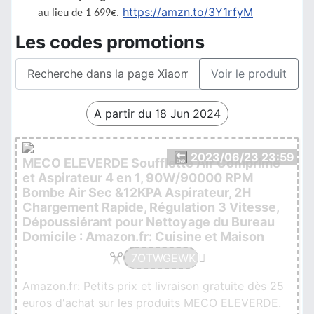
https://amzn.to/3Y1rfyM
au lieu de 1 699€.
Les codes promotions
Voir le produit
A partir du 18 Jun 2024
🔚 2023/06/23 23:59
MECO ELEVERDE Soufflette Air Comprimé
et Aspirateur 4 en 1, 90W/90000 RPM
Bombe Air Sec &12KPA Aspirateur, 2H
Chargement Rapide, Régulation 3 Vitesse,
Dépoussiérant pour Nettoyage du Bureau
Domicile : Amazon.fr: Cuisine et Maison
7OTWGEWK
Amazon.fr: Petits prix et livraison gratuite dès 25
euros d'achat sur les produits MECO ELEVERDE.