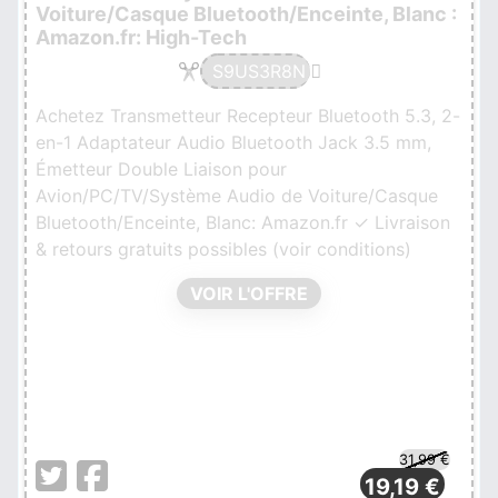
Voiture/Casque Bluetooth/Enceinte, Blanc :
Amazon.fr: High-Tech
S9US3R8N
Achetez Transmetteur Recepteur Bluetooth 5.3, 2-
en-1 Adaptateur Audio Bluetooth Jack 3.5 mm,
Émetteur Double Liaison pour
Avion/PC/TV/Système Audio de Voiture/Casque
Bluetooth/Enceinte, Blanc: Amazon.fr ✓ Livraison
& retours gratuits possibles (voir conditions)
VOIR L'OFFRE
31,99 €
19,19 €