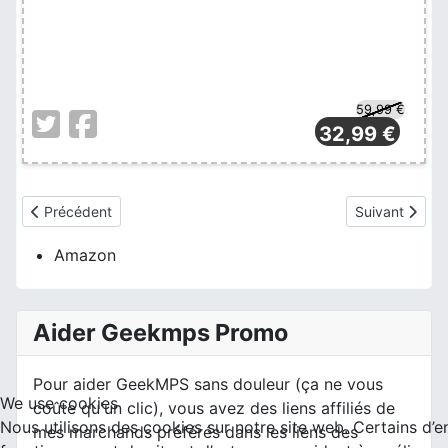
59,99 €
32,99 €
Article précédent : On m'a envoyé 2 promotions à profiter sur Am
Article suiva
Précédent
Suivant
Amazon
Aider Geekmps Promo
Pour aider GeekMPS sans douleur (ça ne vous
We use cookies
coûte qu'un clic), vous avez des liens affiliés de
Nous utilisons des cookies sur notre site web. Certains d’e
mes marchands préférés dans les liens des