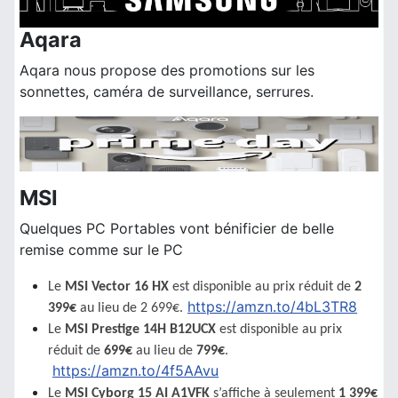
Aqara
Aqara nous propose des promotions sur les
sonnettes, caméra de surveillance, serrures.
MSI
Quelques PC Portables vont bénificier de belle
remise comme sur le PC
Le
MSI Vector 16 HX
est disponible au prix réduit de
2
https://amzn.to/4bL3TR8
399€
au lieu de 2 699€.
Le
MSI Prestige 14H B12UCX
est disponible au prix
réduit de
6
9
9€
au
lieu de
799€
.
https://amzn.to/4f5AAvu
Le
MSI Cyborg 15 AI A1VFK
s’affiche à seulement
1 399€