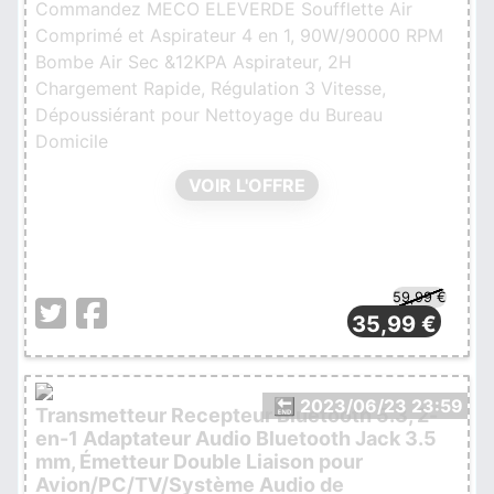
Commandez MECO ELEVERDE Soufflette Air
Comprimé et Aspirateur 4 en 1, 90W/90000 RPM
Bombe Air Sec &12KPA Aspirateur, 2H
Chargement Rapide, Régulation 3 Vitesse,
Dépoussiérant pour Nettoyage du Bureau
Domicile
VOIR L'OFFRE
59,99 €
35,99 €
🔚 2023/06/23 23:59
Transmetteur Recepteur Bluetooth 5.3, 2-
en-1 Adaptateur Audio Bluetooth Jack 3.5
mm, Émetteur Double Liaison pour
Avion/PC/TV/Système Audio de